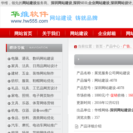
华维
，领先的
网站建设
服务商。
深圳网站建设
,
深圳SEO
,
企业网站建设
,
深圳网站设计
,
网站首页
关于我们
网站建设
企业邮箱
网
当前位置：
首页
-
产品中心
-
广告
电脑、通讯、数码网站建设
家具、洁具、日用品网站设计
产品名称：展览服务公司网站建设
建材、五金、装饰网站制作
产品编号：网站建设-4078
纺织、服装、鞋帽网站优化
产品型号：深圳网站建设-4078
礼品、玩具、工艺品网页设计
市场价格：1880元/个
促销
价格：
16
家电、照明、电子网页制作
更新时间：2016年12月02日
文具、乐器、体育网络营销
出品单位：华维网络-
深圳网站建设
机电、仪器、设备seo推广
浏览次数：
357
食品、饮料、酒类网站优化
汽车、摩托、电动车网站推广
产品详细介绍
能源、环保、节能网络优化