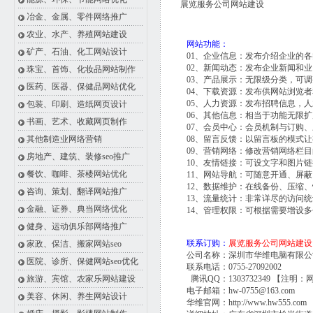
展览服务公司网站建设
冶金、金属、零件网络推广
农业、水产、养殖网站建设
网站功能：
矿产、石油、化工网站设计
01、企业信息：发布介绍企业的
02、新闻动态：发布企业新闻和
珠宝、首饰、化妆品网站制作
03、产品展示：无限级分类，可
医药、医器、保健品网站优化
04、下载资源：发布供网站浏览
05、人力资源：发布招聘信息，
包装、印刷、造纸网页设计
06、其他信息：相当于功能无限
书画、艺术、收藏网页制作
07、会员中心：会员机制与订购
其他制造业网络营销
08、留言反馈：以留言板的模式
09、营销网络：修改营销网络栏
房地产、建筑、装修seo推广
10、友情链接：可设文字和图片
餐饮、咖啡、茶楼网站优化
11、网站导航：可随意开通、屏
12、数据维护：在线备份、压缩
咨询、策划、翻译网站推广
13、流量统计：非常详尽的访问
金融、证券、典当网络优化
14、管理权限：可根据需要增设
健身、运动俱乐部网络推广
联系订购：
展览服务公司网站建设
家政、保洁、搬家网站seo
公司名称：深圳市华维电脑有限公
医院、诊所、保健网站seo优化
联系电话：0755-27092002
旅游、宾馆、农家乐网站建设
腾讯QQ：1303732349 【注明：
电子邮箱：hw-0755@163.com
美容、休闲、养生网站设计
华维官网：
http://www.hw555.com