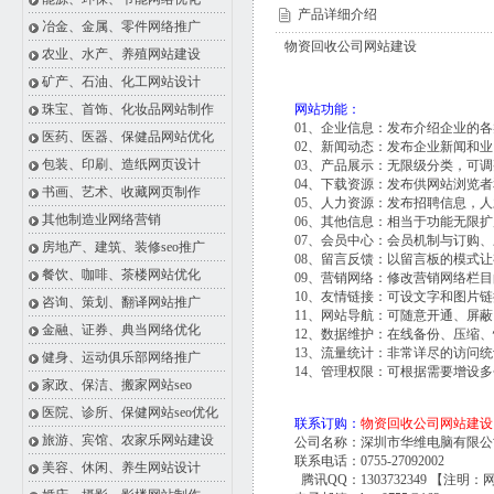
产品详细介绍
冶金、金属、零件网络推广
物资回收公司网站建设
农业、水产、养殖网站建设
矿产、石油、化工网站设计
珠宝、首饰、化妆品网站制作
网站功能：
01、企业信息：发布介绍企业的
医药、医器、保健品网站优化
02、新闻动态：发布企业新闻和
包装、印刷、造纸网页设计
03、产品展示：无限级分类，可
04、下载资源：发布供网站浏览
书画、艺术、收藏网页制作
05、人力资源：发布招聘信息，
其他制造业网络营销
06、其他信息：相当于功能无限
07、会员中心：会员机制与订购
房地产、建筑、装修seo推广
08、留言反馈：以留言板的模式
餐饮、咖啡、茶楼网站优化
09、营销网络：修改营销网络栏
10、友情链接：可设文字和图片
咨询、策划、翻译网站推广
11、网站导航：可随意开通、屏
金融、证券、典当网络优化
12、数据维护：在线备份、压缩
13、流量统计：非常详尽的访问
健身、运动俱乐部网络推广
14、管理权限：可根据需要增设
家政、保洁、搬家网站seo
医院、诊所、保健网站seo优化
联系订购：
物资回收公司网站建设
旅游、宾馆、农家乐网站建设
公司名称：深圳市华维电脑有限公
联系电话：0755-27092002
美容、休闲、养生网站设计
腾讯QQ：1303732349 【注明：