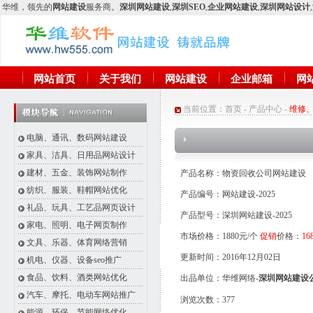
华维
，领先的
网站建设
服务商。
深圳网站建设
,
深圳SEO
,
企业网站建设
,
深圳网站设计
,
网站首页
关于我们
网站建设
企业邮箱
网
当前位置：
首页
-
产品中心
-
维修
电脑、通讯、数码网站建设
家具、洁具、日用品网站设计
建材、五金、装饰网站制作
产品名称：物资回收公司网站建设
纺织、服装、鞋帽网站优化
产品编号：网站建设-2025
礼品、玩具、工艺品网页设计
产品型号：深圳网站建设-2025
家电、照明、电子网页制作
市场价格：1880元/个
促销
价格：
16
文具、乐器、体育网络营销
更新时间：2016年12月02日
机电、仪器、设备seo推广
食品、饮料、酒类网站优化
出品单位：华维网络-
深圳网站建设
汽车、摩托、电动车网站推广
浏览次数：
377
能源、环保、节能网络优化