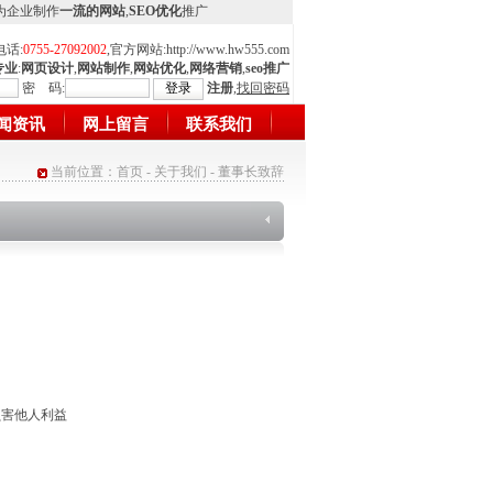
,为企业制作
一流的网站
,
SEO优化
推广
电话:
0755-27092002
,官方网站:
http://www.hw555.com
专业
:
网页设计
,
网站制作
,
网站优化
,
网络营销
,
seo推广
密 码:
注册
,
找回密码
闻资讯
网上留言
联系我们
当前位置：
首页
-
关于我们
- 董事长致辞
损害他人利益